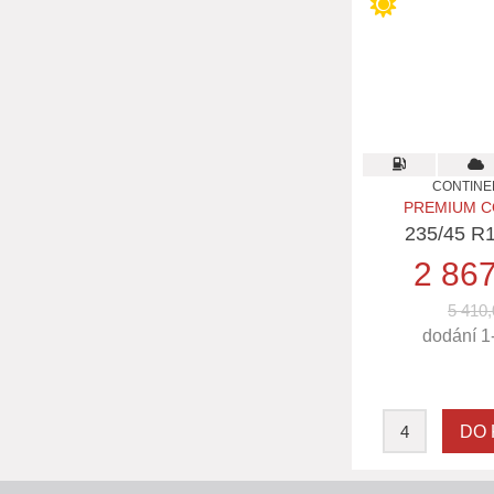
CONTINE
PREMIUM C
235/45 R
2 86
5 410,
dodání 1