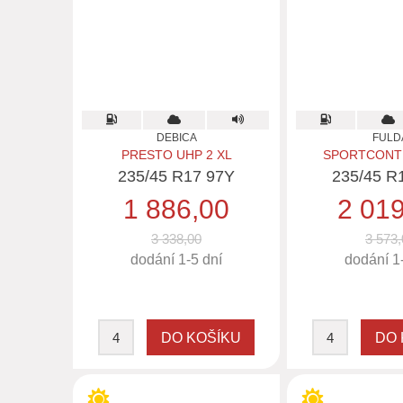
DEBICA
FULD
PRESTO UHP 2 XL
SPORTCONTR
235/45 R17 97Y
235/45 R
1 886,00
2 01
3 338,00
3 573,
dodání 1-5 dní
dodání 1