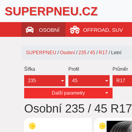
SUPERPNEU.CZ
OSOBNÍ
OFFROAD, SUV
SUPERPNEU
/
Osobní
/
235
/
45
/
R17
/
Letní
Šířka
Profil
Průměr
235
45
R17
Další parametry
Osobní 235 / 45 R1