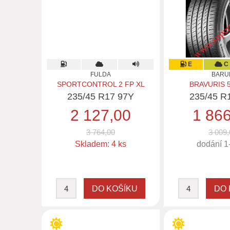
E
C
FULDA
BARU
SPORTCONTROL 2 FP XL
BRAVURIS 
235/45 R17 97Y
235/45 R
2 127,00
1 86
3 764,00
3 009,
Skladem: 4 ks
dodání 1