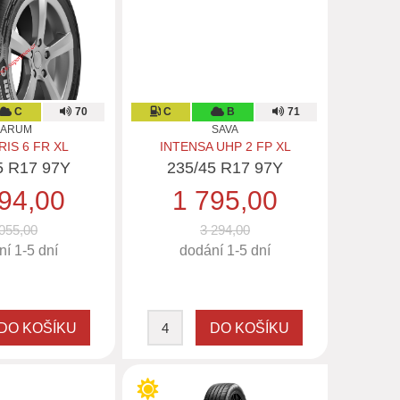
C
70
C
B
71
BARUM
SAVA
IS 6 FR XL
INTENSA UHP 2 FP XL
5 R17 97Y
235/45 R17 97Y
94,00
1 795,00
055,00
3 294,00
í 1-5 dní
dodání 1-5 dní