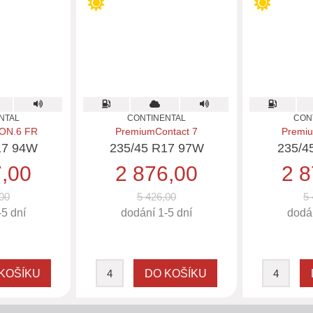
NTAL
CONTINENTAL
CON
ON.6 FR
PremiumContact 7
Premiu
17 94W
235/45 R17 97W
235/4
7,00
2 876,00
2 8
00
5 426,00
5 
-5 dní
dodání 1-5 dní
dodán