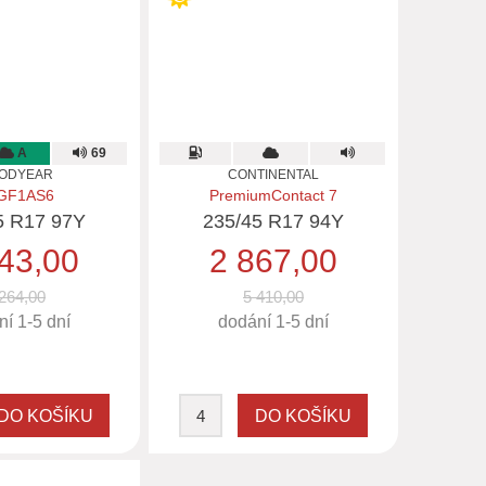
A
69
ODYEAR
CONTINENTAL
GF1AS6
PremiumContact 7
5 R17 97Y
235/45 R17 94Y
43,00
2 867,00
264,00
5 410,00
í 1-5 dní
dodání 1-5 dní