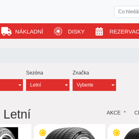
NÁKLADNÍ
DISKY
REZERVA
Sezóna
Značka
Letní
Vyberte
7 Letní
AKCE
C