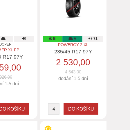
B
A
71
OOPER
POWERGY 2 XL
ER XL FP
235/45 R17 97Y
5 R17 97Y
2 530,00
59,00
4 643,00
926,00
dodání 1-5 dní
í 1-5 dní