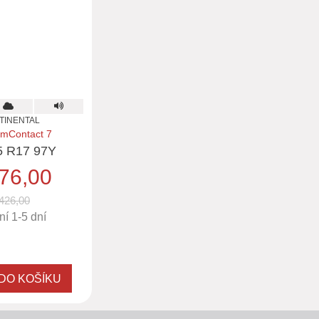
TINENTAL
mContact 7
5 R17 97Y
76,00
426,00
í 1-5 dní