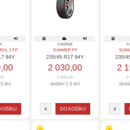
A
COOPER
C
OL 2 FP
SUMMER FP
SUMM
17 94Y
235/45 R17 94Y
235/4
9,00
2 030,00
2 1
00
3 691,00
3 
-5 dní
dodání 1-5 dní
dodán