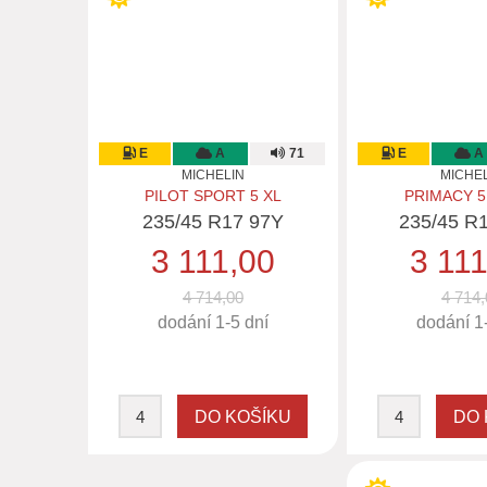
E
A
71
E
A
MICHELIN
MICHE
PILOT SPORT 5 XL
PRIMACY 5
235/45 R17 97Y
235/45 R
3 111,00
3 11
4 714,00
4 714,
dodání 1-5 dní
dodání 1