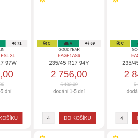
71
C
A
69
C
LIN
GOODYEAR
GO
 FSL XL
EAGF1AS6
EA
17 97W
235/45 R17 94Y
235/4
1,00
2 756,00
2 8
00
5 103,00
5 
-5 dní
dodání 1-5 dní
dodán