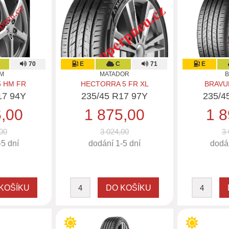
70
E
C
71
E
M
MATADOR
5 HM FR
HECTORRA 5 FR XL
BRAVUR
17 94Y
235/45 R17 97Y
235/4
6,00
1 875,00
1 8
00
3 024,00
3 
-5 dní
dodání 1-5 dní
dodán