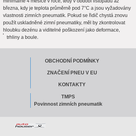
minimálně 4 měsíce v roce, tedy v období listopadu až
března, kdy je teplota průměrně pod 7°C a jsou vyžadovány
vlastnosti zimních pneumatik. Pokud se řidič chystá znovu
použít uskladněné zimní pneumatiky, měl by zkontrolovat
hloubku dezénu a viditelné poškození jako deformace,
trhliny a boule.
OBCHODNÍ PODMÍNKY
ZNAČENÍ PNEU V EU
KONTAKTY
TMPS
Povinnost zimních pneumatik