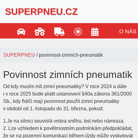
SUPERPNEU.CZ
O NÁS
SUPERPNEU
/
povinnost-zimnich-pneumatik
Povinnost zimních pneumatik
Od kdy musím mít zimní pneumatiky? V roce 2024 a dále
i v roce 2025 bude platit ustanovení §40a zákona 361/2000
Sb., kdy řidiči mají povinnost použít zimní pneumatiky
v období od 1. listopadu do 31. března, pokud:
1.Je na silnici souvislá vrstva sněhu, led nebo námraza.
2. Lze vzhledem k povětrnostním podmínkám předpokládat,
že se na pozemní komunikaci během jízdy může vyskytovat