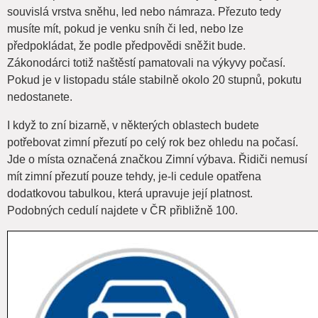
souvislá vrstva sněhu, led nebo námraza. Přezuto tedy
musíte mít, pokud je venku sníh či led, nebo lze
předpokládat, že podle předpovědi sněžit bude.
Zákonodárci totiž naštěstí pamatovali na výkyvy počasí.
Pokud je v listopadu stále stabilně okolo 20 stupnů, pokutu
nedostanete.
I když to zní bizarně, v některých oblastech budete
potřebovat zimní přezutí po celý rok bez ohledu na počasí.
Jde o místa označená značkou Zimní výbava. Řidiči nemusí
mít zimní přezutí pouze tehdy, je-li cedule opatřena
dodatkovou tabulkou, která upravuje její platnost.
Podobných cedulí najdete v ČR přibližně 100.