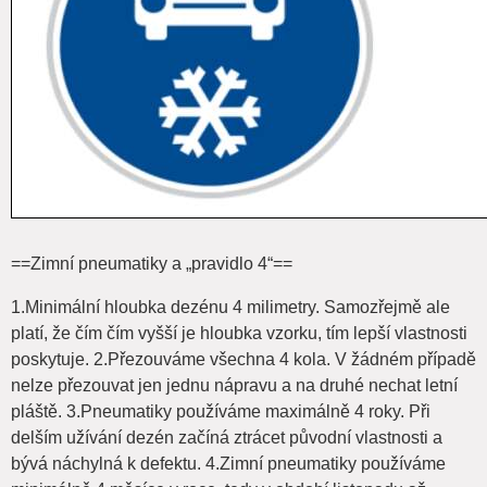
==Zimní pneumatiky a „pravidlo 4“==
1.Minimální hloubka dezénu 4 milimetry. Samozřejmě ale
platí, že čím čím vyšší je hloubka vzorku, tím lepší vlastnosti
poskytuje. 2.Přezouváme všechna 4 kola. V žádném případě
nelze přezouvat jen jednu nápravu a na druhé nechat letní
pláště. 3.Pneumatiky používáme maximálně 4 roky. Při
delším užívání dezén začíná ztrácet původní vlastnosti a
bývá náchylná k defektu. 4.Zimní pneumatiky používáme