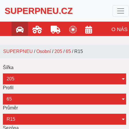
SUPERPNEU.CZ
O NÁS
SUPERPNEU
/
Osobní
/
205
/
65
/
R15
Šířka
205
Profil
65
Průměr
R15
Sezóna