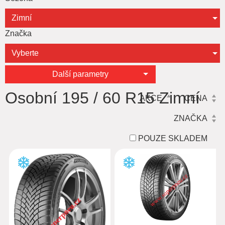
Zimní
Značka
Vyberte
Další parametry
Osobní 195 / 60 R15 Zimní
AKCE
CENA
ZNAČKA
POUZE SKLADEM