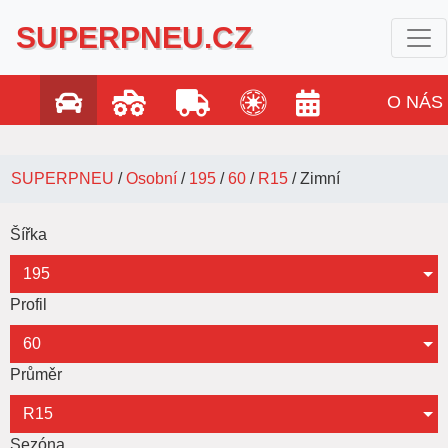
SUPERPNEU.CZ
O NÁS
SUPERPNEU
/
Osobní
/
195
/
60
/
R15
/
Zimní
Šířka
195
Profil
60
Průměr
R15
Sezóna