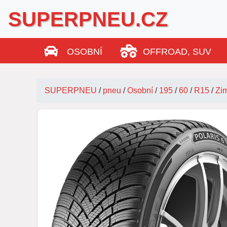
SUPERPNEU.CZ
OSOBNÍ
OFFROAD, SUV
SUPERPNEU
/
pneu
/
Osobní
/
195
/
60
/
R15
/
Zi