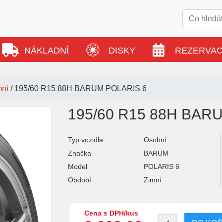
NÁKLADNÍ
DISKY
REZERVA
mní
/
195/60 R15 88H BARUM POLARIS 6
195/60 R15 88H BAR
Typ vozidla
Osobní
Značka
BARUM
Model
POLARIS 6
Období
Zimní
Cena s DPH/kus