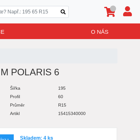
CE
O NÁS
UM POLARIS 6
Šířka
195
Profil
60
Průměr
R15
Artikl
15415340000
Skladem: 4 ks