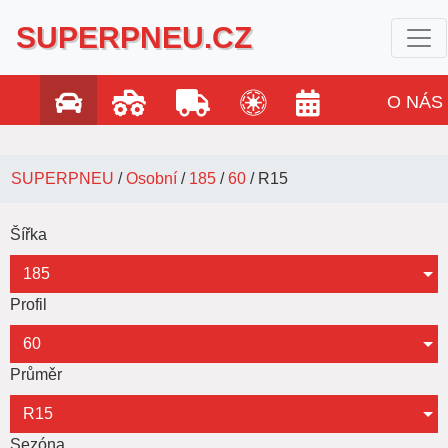
SUPERPNEU.CZ
O NÁS
SUPERPNEU
/
Osobní
/
185
/
60
/
R15
Šířka
185
Profil
60
Průměr
R15
Sezóna