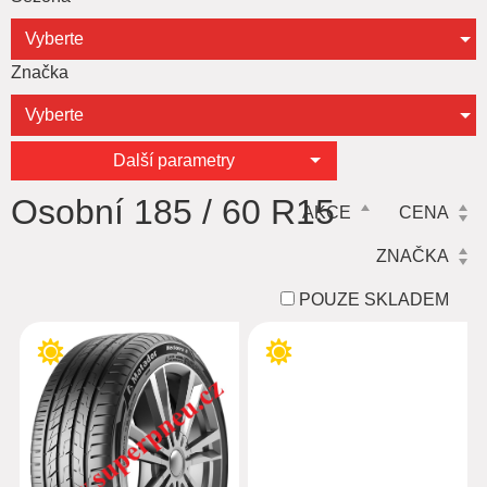
Vyberte
Značka
Vyberte
Další parametry
Osobní 185 / 60 R15
AKCE
CENA
ZNAČKA
POUZE SKLADEM