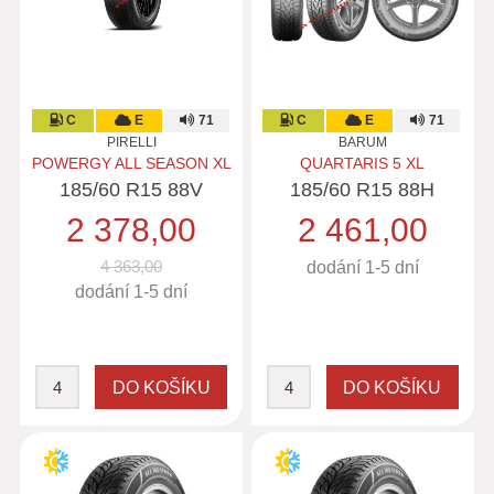
C
E
71
C
E
71
PIRELLI
BARUM
POWERGY ALL SEASON XL
QUARTARIS 5 XL
185/60 R15 88V
185/60 R15 88H
2 378,00
2 461,00
4 363,00
dodání 1-5 dní
dodání 1-5 dní