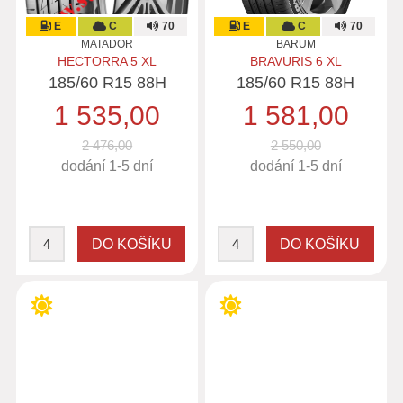
E
C
70
E
C
70
MATADOR
BARUM
HECTORRA 5 XL
BRAVURIS 6 XL
185/60 R15 88H
185/60 R15 88H
1 535,00
1 581,00
2 476,00
2 550,00
dodání 1-5 dní
dodání 1-5 dní