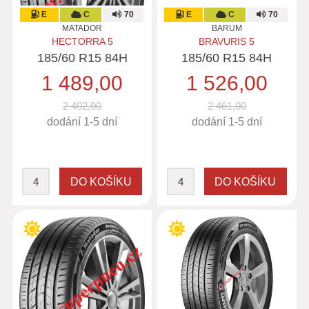
E
C
70
E
C
70
MATADOR
BARUM
HECTORRA 5
BRAVURIS 5
185/60 R15 84H
185/60 R15 84H
1 489,00
1 526,00
2 402,00
2 461,00
dodání 1-5 dní
dodání 1-5 dní