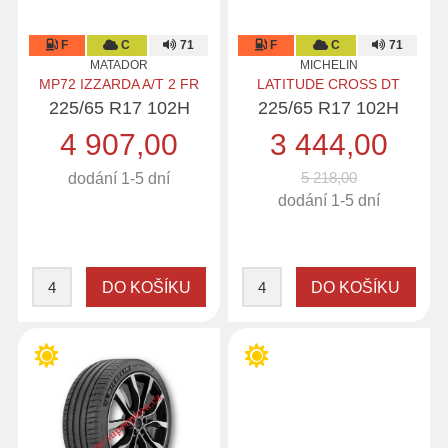
F
C
71
F
C
71
MATADOR
MICHELIN
MP72 IZZARDA A/T 2 FR
LATITUDE CROSS DT
225/65 R17 102H
225/65 R17 102H
4 907,00
3 444,00
5 218,00
dodání 1-5 dní
dodání 1-5 dní