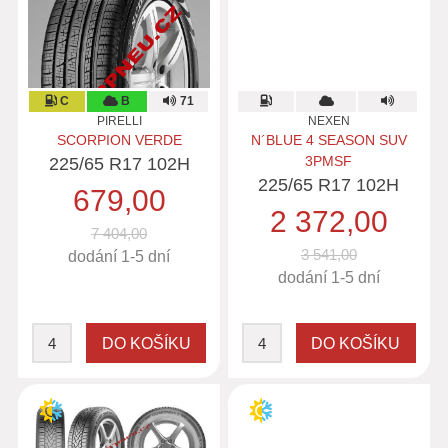
C
B
71
PIRELLI
NEXEN
SCORPION VERDE
N´BLUE 4 SEASON SUV
3PMSF
225/65 R17 102H
225/65 R17 102H
679,00
2 372,00
7 404,00
3 541,00
dodání 1-5 dní
dodání 1-5 dní