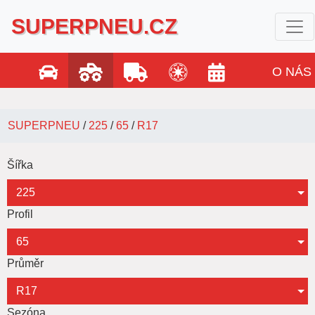
SUPERPNEU.CZ
O NÁS
SUPERPNEU
/
225
/
65
/
R17
Šířka
225
Profil
65
Průměr
R17
Sezóna