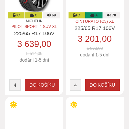
C
C
69
C
A
70
MICHELIN
CINTURATO (C3) XL
PILOT SPORT 4 SUV XL
225/65 R17 106V
225/65 R17 106V
3 201,00
3 639,00
5 873,00
5 514,00
dodání 1-5 dní
dodání 1-5 dní