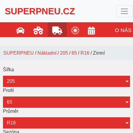
SUPERPNEU.CZ
O NÁS
SUPERPNEU
/
Nákladní
/
205
/
65
/
R16
/
Zimní
Šířka
205
Profil
65
Průměr
R16
Sezóna