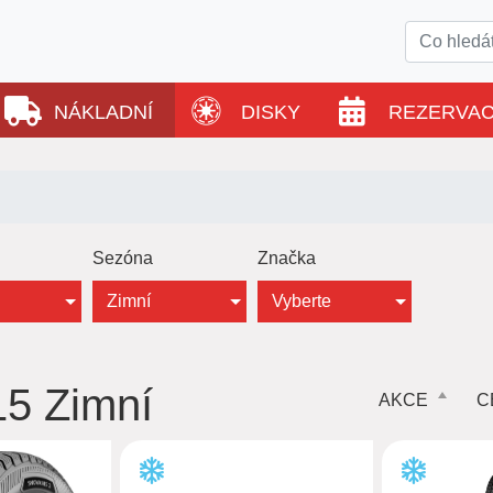
NÁKLADNÍ
DISKY
REZERVA
Sezóna
Značka
Zimní
Vyberte
R15 Zimní
AKCE
C