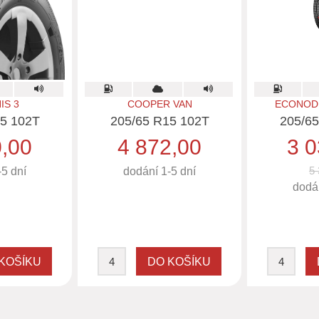
IS 3
COOPER VAN
ECONOD
5 102T
205/65 R15 102T
205/6
0,00
4 872,00
3 0
5 
-5 dní
dodání 1-5 dní
dodán