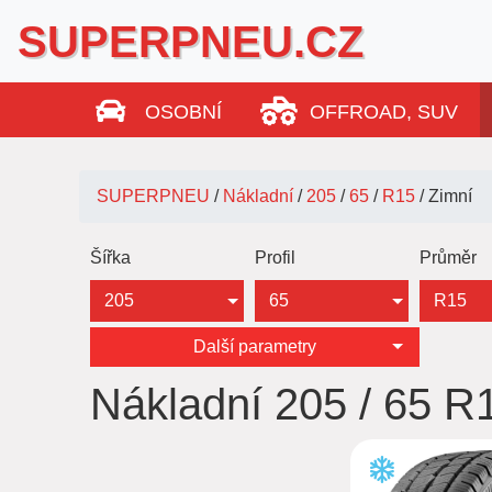
SUPERPNEU.CZ
OSOBNÍ
OFFROAD, SUV
SUPERPNEU
/
Nákladní
/
205
/
65
/
R15
/
Zimní
Šířka
Profil
Průměr
205
65
R15
Další parametry
Nákladní 205 / 65 