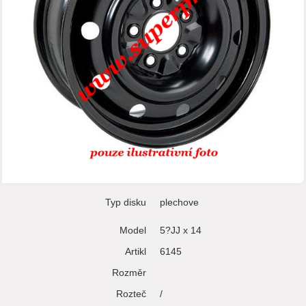
Typ disku
plechove
Model
5?JJ x 14
Artikl
6145
Rozměr
Rozteč
/