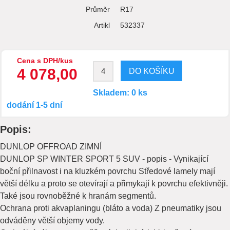
Průměr
R17
Artikl
532337
Cena s DPH/kus
4 078,00
Skladem: 0 ks
dodání 1-5 dní
Popis:
DUNLOP OFFROAD ZIMNÍ
DUNLOP SP WINTER SPORT 5 SUV - popis - Vynikající
boční přilnavost i na kluzkém povrchu Středové lamely mají
větší délku a proto se otevírají a přimykají k povrchu efektivněji.
Také jsou rovnoběžné k hranám segmentů.
Ochrana proti akvaplaningu (bláto a voda) Z pneumatiky jsou
odváděny větší objemy vody.