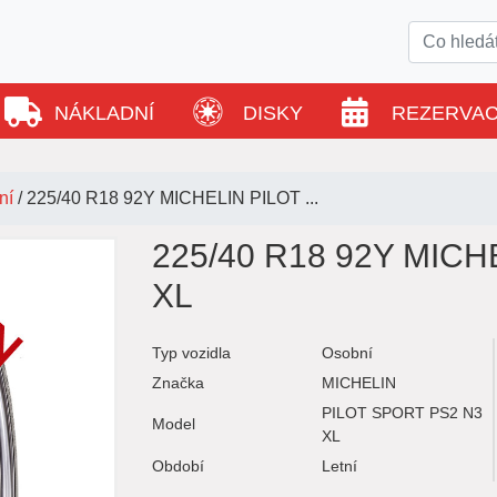
NÁKLADNÍ
DISKY
REZERVA
ní
/
225/40 R18 92Y MICHELIN PILOT ...
225/40 R18 92Y MICH
XL
Typ vozidla
Osobní
Značka
MICHELIN
PILOT SPORT PS2 N3
Model
XL
Období
Letní