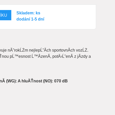
Skladem: ks
dodání 1-5 dní
vuje nĂˇrokĹŻm nejlepĹˇĂ­ch sportovnĂ­ch vozĹŻ.
Ťnou pĹ™esnost Ĺ™Ă­zenĂ­, potÄ›ĹˇenĂ­ z jĂ­zdy a
nĂ­ (WG): A hluÄŤnost (NO): 070 dB