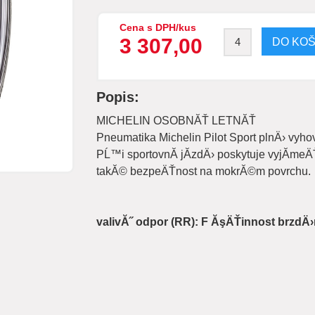
Cena s DPH/kus
3 307,00
Popis:
MICHELIN OSOBNĂŤ LETNĂŤ
Pneumatika Michelin Pilot Sport plnÄ› vyho
PĹ™i sportovnĂ­ jĂ­zdÄ› poskytuje vyjĂ­meÄ
takĂ© bezpeÄŤnost na mokrĂ©m povrchu.
valivĂ˝ odpor (RR): F ĂşÄŤinnost brzdÄ›