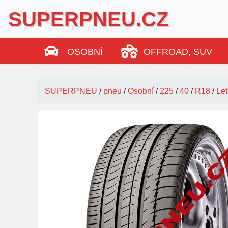
SUPERPNEU.CZ
OSOBNÍ
OFFROAD, SUV
SUPERPNEU
/
pneu
/
Osobní
/
225
/
40
/
R18
/
Let