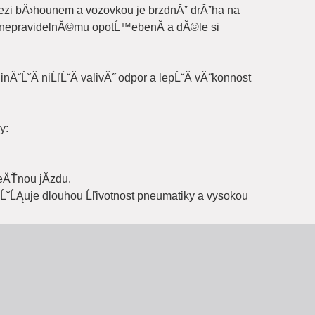
zi bÄ›hounem a vozovkou je brzdnĂˇ drĂˇha na
 nepravidelnĂ©mu opotĹ™ebenĂ­ a dĂ©le si
ĹˇĂ­ niĹľĹˇĂ­ valivĂ˝ odpor a lepĹˇĂ­ vĂ˝konnost
y:
eÄŤnou jĂ­zdu.
iĹˇĹĄuje dlouhou Ĺľivotnost pneumatiky a vysokou