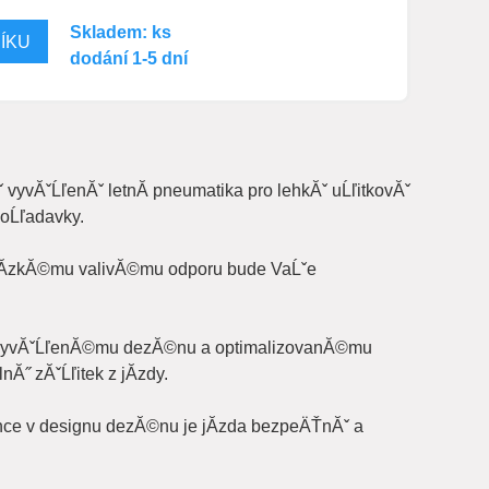
Skladem: ks
dodání 1-5 dní
vyvĂˇĹľenĂˇ letnĂ­ pneumatika pro lehkĂˇ uĹľitkovĂˇ
poĹľadavky.
Ă­zkĂ©mu valivĂ©mu odporu bude VaĹˇe
y vyvĂˇĹľenĂ©mu dezĂ©nu a optimalizovanĂ©mu
Ă˝ zĂˇĹľitek z jĂ­zdy.
unce v designu dezĂ©nu je jĂ­zda bezpeÄŤnĂˇ a