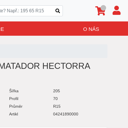
CE
O NÁS
4R MATADOR HECTORRA
Šířka
205
Profil
70
Průměr
R15
Artikl
04241890000