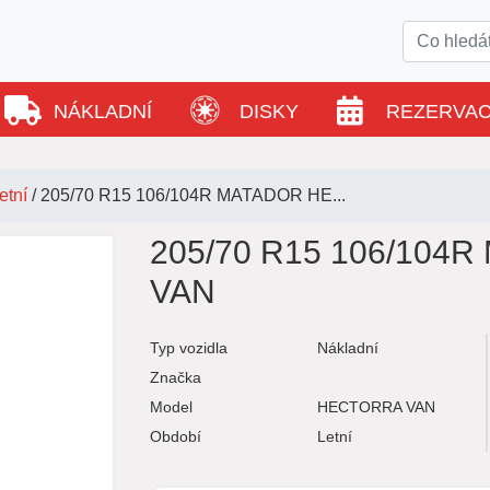
NÁKLADNÍ
DISKY
REZERVA
etní
/
205/70 R15 106/104R MATADOR HE...
205/70 R15 106/10
VAN
Typ vozidla
Nákladní
Značka
Model
HECTORRA VAN
Období
Letní