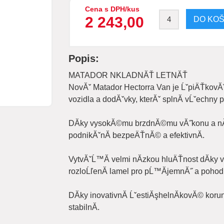
Cena s DPH/kus
2 243,00
Popis:
MATADOR NKLADNĂŤ LETNĂŤ
NovĂˇ Matador Hectorra Van je ĹˇpiÄŤkovĂˇ 
vozidla a dodĂˇvky, kterĂˇ splnĂ­ vĹˇechny 
DĂ­ky vysokĂ©mu brzdnĂ©mu vĂ˝konu a n
podnikĂˇnĂ­ bezpeÄŤnĂ© a efektivnĂ­.
VytvĂˇĹ™Ă­ velmi nĂ­zkou hluÄŤnost dĂ­k
rozloĹľenĂ­ lamel pro pĹ™Ă­jemnĂ˝ a pohodln
DĂ­ky inovativnĂ­ ĹˇestiĂşhelnĂ­kovĂ© kor
stabilnĂ­.