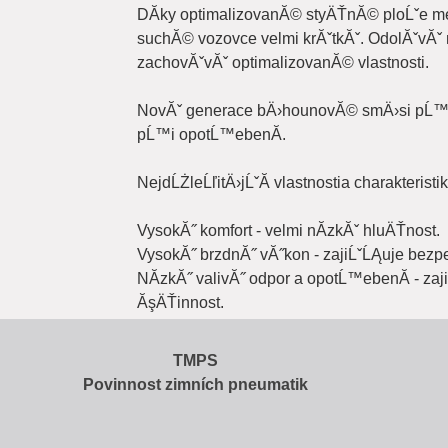
DĂ­ky optimalizovanĂ© styÄŤnĂ© ploĹˇe me
suchĂ© vozovce velmi krĂˇtkĂˇ. OdolĂˇvĂˇ
zachovĂˇvĂˇ optimalizovanĂ© vlastnosti.
NovĂˇ generace bÄ›hounovĂ© smÄ›si pĹ™inĂˇ
pĹ™i opotĹ™ebenĂ­.
NejdĹŻleĹľitÄ›jĹˇĂ­ vlastnostia charakteristik
VysokĂ˝ komfort - velmi nĂ­zkĂˇ hluÄŤnost.
VysokĂ˝ brzdnĂ˝ vĂ˝kon - zajiĹˇĹĄuje bezp
NĂ­zkĂ˝ valivĂ˝ odpor a opotĹ™ebenĂ­ - zaj
ĂşÄŤinnost.
TMPS
Povinnost zimních pneumatik