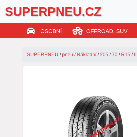
SUPERPNEU.CZ
OSOBNÍ
OFFROAD, SUV
SUPERPNEU
/
pneu
/
Nákladní
/
205
/
70
/
R15
/
L