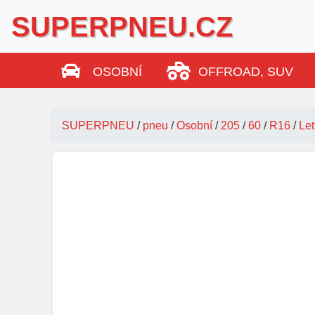
SUPERPNEU.CZ
OSOBNÍ
OFFROAD, SUV
SUPERPNEU
/
pneu
/
Osobní
/
205
/
60
/
R16
/
Let