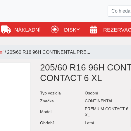
NÁKLADNÍ
DISKY
REZERVA
ní
/
205/60 R16 96H CONTINENTAL PRE...
205/60 R16 96H CON
CONTACT 6 XL
Typ vozidla
Osobní
Značka
CONTINENTAL
PREMIUM CONTACT 6
Model
XL
Období
Letní