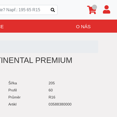
CE
O NÁS
TINENTAL PREMIUM
Šířka
205
Profil
60
Průměr
R16
Artikl
03588380000