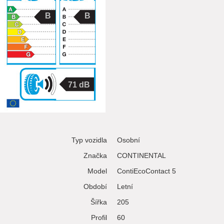
B
B
71
Typ vozidla
Osobní
Značka
CONTINENTAL
Model
ContiEcoContact 5
Období
Letní
Šířka
205
Profil
60