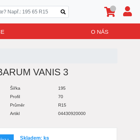
CE
O NÁS
 BARUM VANIS 3
Šířka
195
Profil
70
Průměr
R15
Artikl
04430920000
Skladem: ks