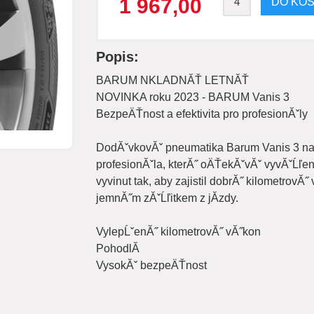
1 967,00
Popis:
BARUM NKLADNĂŤ LETNĂŤ
NOVINKA roku 2023 - BARUM Vanis 3
BezpeÄŤnost a efektivita pro profesionĂˇly
DodĂˇvkovĂˇ pneumatika Barum Vanis 3 na
profesionĂˇla, kterĂ˝ oÄŤekĂˇvĂˇ vyvĂˇĹľe
vyvinut tak, aby zajistil dobrĂ˝ kilometro
jemnĂ˝m zĂˇĹľitkem z jĂ­zdy.
VylepĹˇenĂ˝ kilometrovĂ˝ vĂ˝kon
PohodlĂ­
VysokĂˇ bezpeÄŤnost