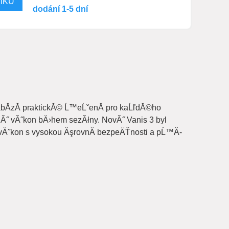
dodání 1-5 dní
bĂ­zĂ­ praktickĂ© Ĺ™eĹˇenĂ­ pro kaĹľdĂ©ho
nĂ˝ vĂ˝kon bÄ›hem sezĂłny. NovĂ˝ Vanis 3 byl
vĂ˝ vĂ˝kon s vysokou ĂşrovnĂ­ bezpeÄŤnosti a pĹ™Ă­