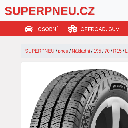
SUPERPNEU.CZ
OSOBNÍ
OFFROAD, SUV
SUPERPNEU
/
pneu
/
Nákladní
/
195
/
70
/
R15
/
L