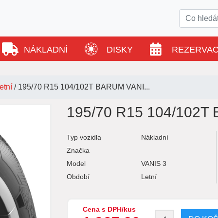
NÁKLADNÍ
DISKY
REZERVA
etní
/
195/70 R15 104/102T BARUM VANI...
195/70 R15 104/102T
Typ vozidla
Nákladní
Značka
Model
VANIS 3
Období
Letní
Cena s DPH/kus