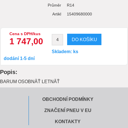
Průměr
R14
Artikl
15409680000
Cena s DPH/kus
1 747,00
Skladem: ks
dodání 1-5 dní
Popis:
BARUM OSOBNĂŤ LETNĂŤ
OBCHODNÍ PODMÍNKY
ZNAČENÍ PNEU V EU
KONTAKTY