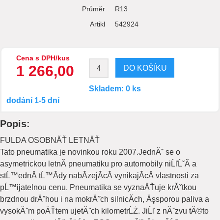
Průměr
R13
Artikl
542924
Cena s DPH/kus
1 266,00
Skladem: 0 ks
dodání 1-5 dní
Popis:
FULDA OSOBNĂŤ LETNĂŤ
Tato pneumatika je novinkou roku 2007.JednĂˇ se o
asymetrickou letnĂ­ pneumatiku pro automobily niĹľĹˇĂ­ a
stĹ™ednĂ­ tĹ™Ă­dy nabĂ­zejĂ­cĂ­ vynikajĂ­cĂ­ vlastnosti za
pĹ™ijatelnou cenu. Pneumatika se vyznaÄŤuje krĂˇtkou
brzdnou drĂˇhou i na mokrĂ˝ch silnicĂ­ch, Ăşsporou paliva a
vysokĂ˝m poÄŤtem ujetĂ˝ch kilometrĹŻ. JiĹľ z nĂˇzvu tĂ©to