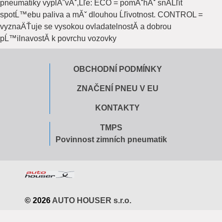
pneumatiky vyplĂ˝vĂˇ,Ĺľe: ECO = pomĂˇhĂˇ snĂ­Ĺľit
spotĹ™ebu paliva a mĂˇ dlouhou Ĺľivotnost. CONTROL =
vyznaÄŤuje se vysokou ovladatelnostĂ­ a dobrou
pĹ™ilnavostĂ­ k povrchu vozovky
OBCHODNÍ PODMÍNKY
ZNAČENÍ PNEU V EU
KONTAKTY
TMPS
Povinnost zimních pneumatik
© 2026
AUTO HOUSER s.r.o.